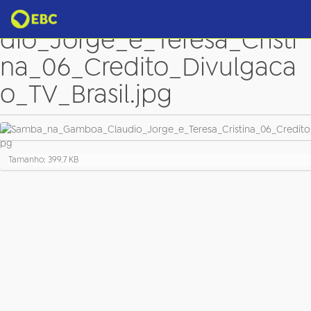
Samba_na_Gamboa_Clau
dio_Jorge_e_Teresa_Cristi
na_06_Credito_Divulgaca
o_TV_Brasil.jpg
C
Tamanho: 399.7 KB
l
i
q
u
e
p
a
r
a
v
e
r