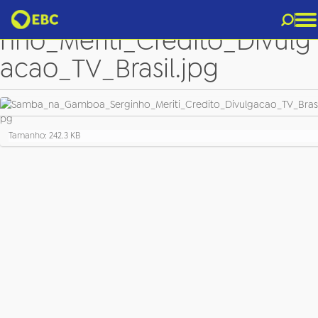
Samba_na_Gamboa_Sergi
nho_Meriti_Credito_Divulg
acao_TV_Brasil.jpg
C
Tamanho: 242.3 KB
l
i
q
u
e
p
a
r
a
v
e
r
a
i
m