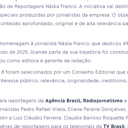
ão de Reportagens Nádia Franco. A iniciativa vai desti
peciais produzidas por jornalistas da empresa. O objet
onteúdo aprofundado, original e de alta relevância p
 homenagem à jornalista Nádia Franco, que dedicou 
sto de 2025. Grande parte de sua trajetória foi constr
uou como editora e gerente de redação.
s, 8 foram selecionados por um Conselho Editorial que
teresse público, relevância, originalidade, ineditismo,
para reportagens da
Agência Brasil, Radiojornalismo
e
nalistas Pedro Rafael Vilela, Eliane Pereira Gonçalves
León e Luiz Cláudio Ferreira. Claudia Barroso Roquette
séries de reportagens para os telejornais da
TV Brasil
.