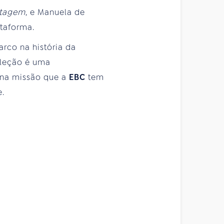
rtagem
, e Manuela de
ataforma.
rco na história da
eleção é uma
 na missão que a
EBC
tem
e.