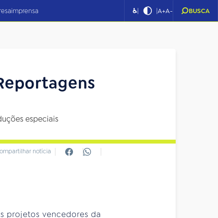
|
|
resa
imprensa
♿
A+
A-
BUSCA
 Reportagens
oduções especiais
ompartilhar notícia
os projetos vencedores da