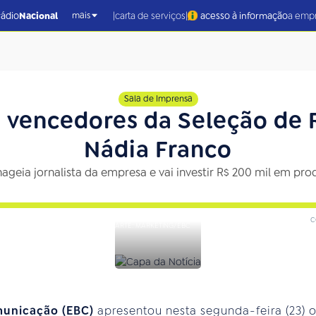
|
|
rádio
Nacional
carta de serviços
acesso à informação
a emp
mais
Sala de Imprensa
 vencedores da Seleção de
Nádia Franco
ageia jornalista da empresa e vai investir R$ 200 mil em pr
c
ARTE: MARKETING/EBC
municação (EBC)
apresentou nesta segunda-feira (23) 