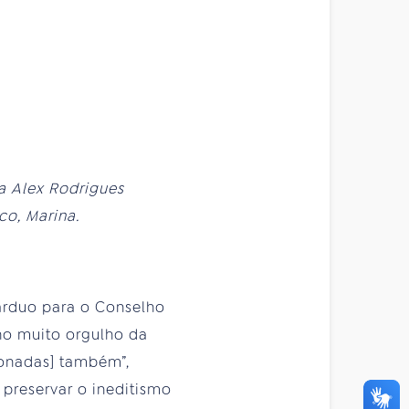
a Alex Rodrigues
co, Marina.
árduo para o Conselho
nho muito orgulho da
ionadas] também”,
 preservar o ineditismo