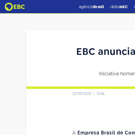
agência
Brasil
rádio
MEC
EBC anuncia
Iniciativa homen
23/09/2025
|
15:44
A
Empresa Brasil de Co