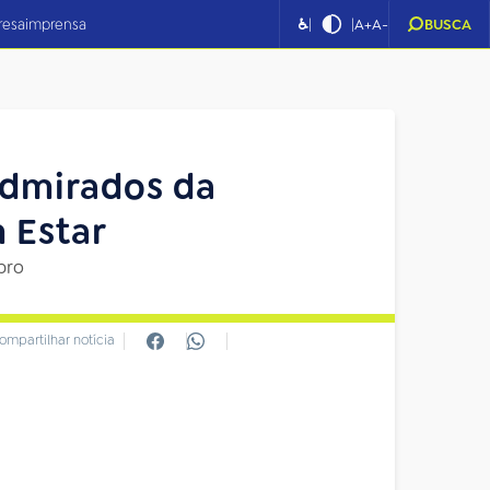
|
|
resa
imprensa
♿
A+
A-
BUSCA
Admirados da
 Estar
bro
ompartilhar notícia