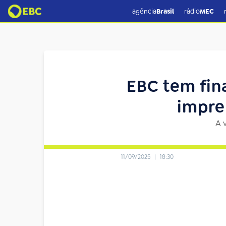
agência
Brasil
rádio
MEC
EBC tem fin
impre
A 
11/09/2025
|
18:30