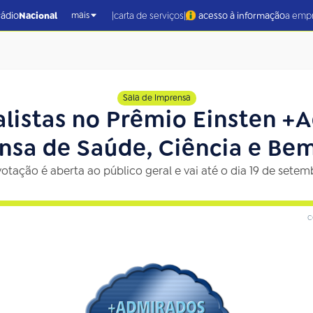
|
|
rádio
Nacional
carta de serviços
acesso à informação
a emp
mais
Sala de Imprensa
alistas no Prêmio Einsten +
nsa de Saúde, Ciência e Bem
votação é aberta ao público geral e vai até o dia 19 de setem
c