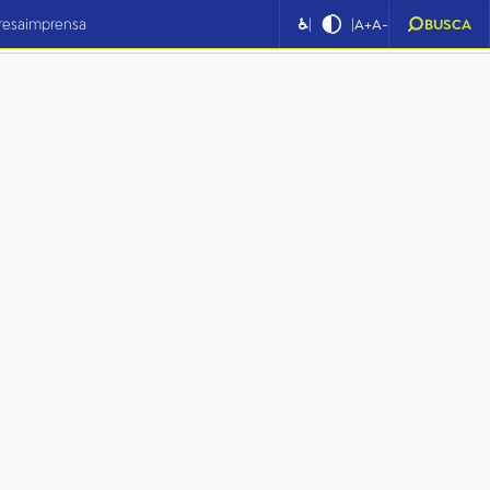
|
|
resa
imprensa
♿
A+
A-
BUSCA