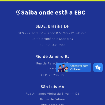
Saiba onde está a EBC
SEDE: Brasília DF
SCS - Quadra 08 - Bloco B 50/60 - 1º Subsolo
Edifício Venâncio Shopping
CEP: 70.333-900
Rio de Janeiro RJ
Rua da Relação, nº 18
Centro
CEP: 20.231-110
São Luís MA
Rua Armando Vieira da Silva, nº 126
Bairro de Fátima