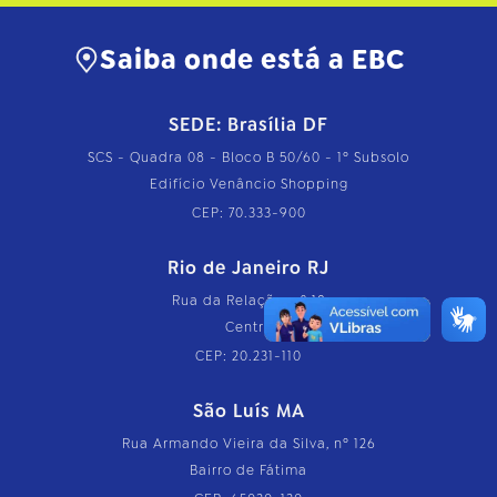
Saiba onde está a EBC
SEDE: Brasília DF
SCS - Quadra 08 - Bloco B 50/60 - 1º Subsolo
Edifício Venâncio Shopping
CEP: 70.333-900
Rio de Janeiro RJ
Rua da Relação, nº 18
Centro
CEP: 20.231-110
São Luís MA
Rua Armando Vieira da Silva, nº 126
Bairro de Fátima