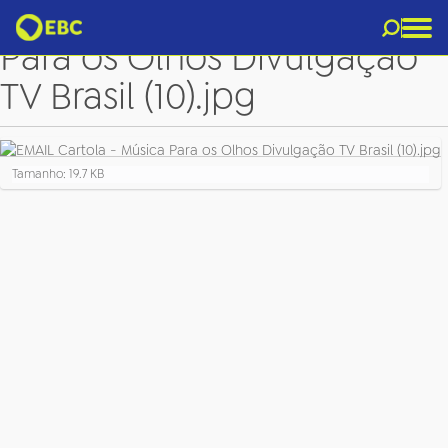
EMAIL Cartola - Música
Para os Olhos Divulgação
TV Brasil (10).jpg
C
Tamanho: 19.7 KB
l
i
q
u
e
p
a
r
a
v
e
r
a
i
m
a