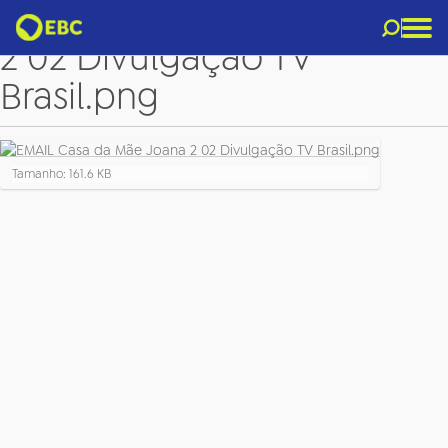
EMAIL Casa da Mãe Joana
2 02 Divulgação TV
Brasil.png
C
Tamanho: 161.6 KB
l
i
q
u
e
p
a
r
a
v
e
r
a
i
m
a