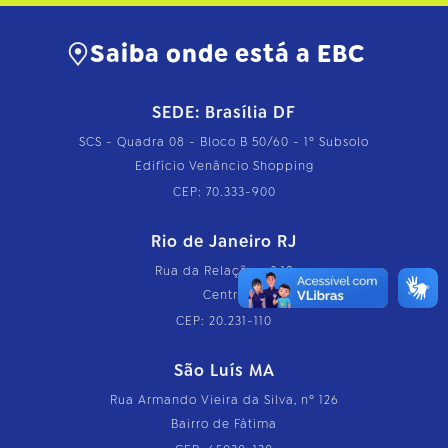
Saiba onde está a EBC
SEDE: Brasília DF
SCS - Quadra 08 - Bloco B 50/60 - 1º Subsolo
Edifício Venâncio Shopping
CEP: 70.333-900
Rio de Janeiro RJ
Rua da Relação, nº 18
Centro
CEP: 20.231-110
São Luís MA
Rua Armando Vieira da Silva, nº 126
Bairro de Fátima