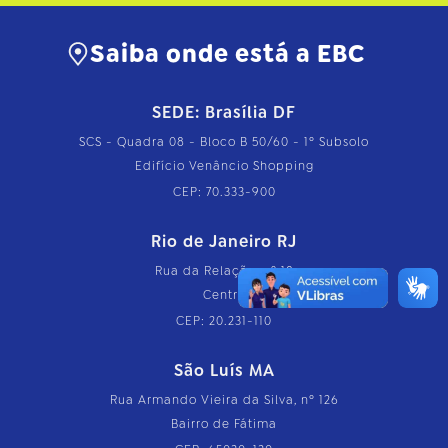
o
m
Saiba onde está a EBC
p
l
e
t
SEDE: Brasília DF
o
…
SCS - Quadra 08 - Bloco B 50/60 - 1º Subsolo
Edifício Venâncio Shopping
CEP: 70.333-900
Rio de Janeiro RJ
Rua da Relação, nº 18
Centro
CEP: 20.231-110
São Luís MA
Rua Armando Vieira da Silva, nº 126
Bairro de Fátima