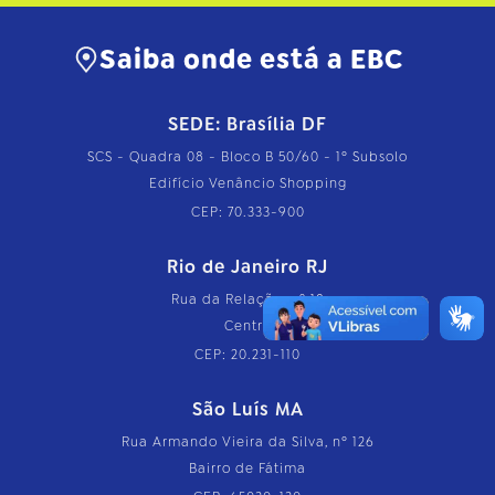
Saiba onde está a EBC
SEDE: Brasília DF
SCS - Quadra 08 - Bloco B 50/60 - 1º Subsolo
Edifício Venâncio Shopping
CEP: 70.333-900
Rio de Janeiro RJ
Rua da Relação, nº 18
Centro
CEP: 20.231-110
São Luís MA
Rua Armando Vieira da Silva, nº 126
Bairro de Fátima