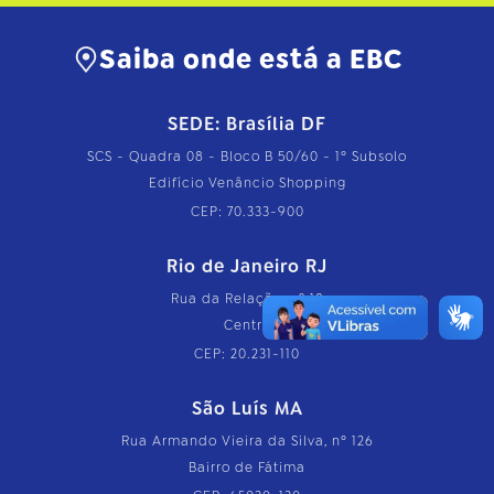
Saiba onde está a EBC
SEDE: Brasília DF
SCS - Quadra 08 - Bloco B 50/60 - 1º Subsolo
Edifício Venâncio Shopping
CEP: 70.333-900
Rio de Janeiro RJ
Rua da Relação, nº 18
Centro
CEP: 20.231-110
São Luís MA
Rua Armando Vieira da Silva, nº 126
Bairro de Fátima