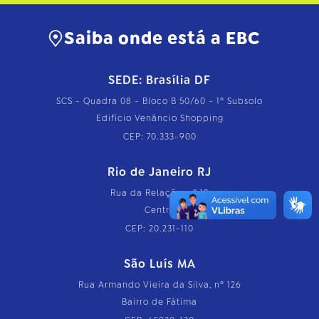
Saiba onde está a EBC
SEDE: Brasília DF
SCS - Quadra 08 - Bloco B 50/60 - 1º Subsolo
Edifício Venâncio Shopping
CEP: 70.333-900
Rio de Janeiro RJ
Rua da Relação, nº 18
Centro
CEP: 20.231-110
São Luís MA
Rua Armando Vieira da Silva, nº 126
Bairro de Fátima