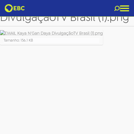
EMAIL Kaya N'Gan Daya
DivulgaçãoTV Brasil (1).png
C
Tamanho: 156.1 KB
l
i
q
u
e
p
a
r
a
v
e
r
a
i
m
a
g
e