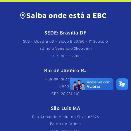
Saiba onde está a EBC
SEDE: Brasília DF
SCS - Quadra 08 - Bloco B 50/60 - 1º Subsolo
Edifício Venâncio Shopping
CEP: 70.333-900
Rio de Janeiro RJ
Rua da Relação, nº 18
Centro
CEP: 20.231-110
São Luís MA
Rua Armando Vieira da Silva, nº 126
Bairro de Fátima