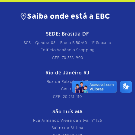
p
l
e
Saiba onde está a EBC
t
o
…
SEDE: Brasília DF
SCS - Quadra 08 - Bloco B 50/60 - 1º Subsolo
Edifício Venâncio Shopping
CEP: 70.333-900
Rio de Janeiro RJ
Rua da Relação, nº 18
Centro
CEP: 20.231-110
São Luís MA
Rua Armando Vieira da Silva, nº 126
Bairro de Fátima