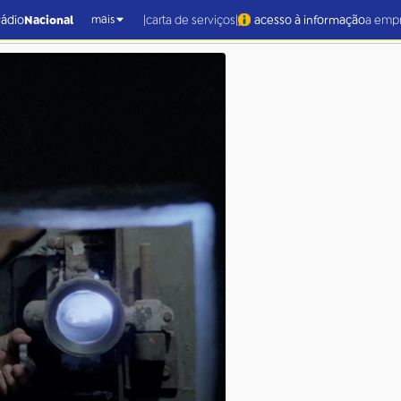
06 Crédito Divulgação TV B
|
|
rádio
Nacional
carta de serviços
acesso à informação
a emp
mais