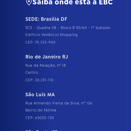
Saiba onde está a EBC
n
h
o
SEDE: Brasília DF
c
o
SCS - Quadra 08 - Bloco B 50/60 - 1º Subsolo
m
p
Edifício Venâncio Shopping
l
CEP: 70.333-900
e
t
o
Rio de Janeiro RJ
…
Rua da Relação, nº 18
Centro
CEP: 20.231-110
São Luís MA
Rua Armando Vieira da Silva, nº 126
Bairro de Fátima
CEP: 65030-130