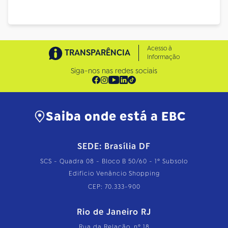
Acesso à
TRANSPARÊNCIA
Informação
Siga-nos nas redes sociais
Saiba onde está a EBC
SEDE: Brasília DF
SCS - Quadra 08 - Bloco B 50/60 - 1º Subsolo
Edifício Venâncio Shopping
CEP: 70.333-900
Rio de Janeiro RJ
Rua da Relação, nº 18