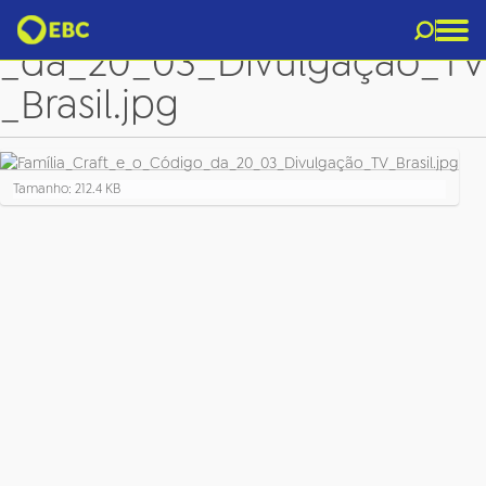
Família_Craft_e_o_Código
_da_20_03_Divulgação_TV
_Brasil.jpg
C
Tamanho: 212.4 KB
l
i
q
u
e
p
a
r
a
v
e
r
a
i
m
a