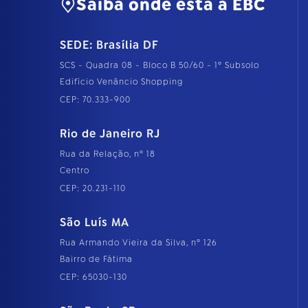
Saiba onde está a EBC
n
h
o
SEDE: Brasília DF
c
o
SCS - Quadra 08 - Bloco B 50/60 - 1º Subsolo
m
p
Edifício Venâncio Shopping
l
CEP: 70.333-900
e
t
o
Rio de Janeiro RJ
…
Rua da Relação, nº 18
Centro
CEP: 20.231-110
São Luís MA
Rua Armando Vieira da Silva, nº 126
Bairro de Fátima
CEP: 65030-130