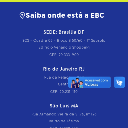
Saiba onde está a EBC
SEDE: Brasília DF
SCS - Quadra 08 - Bloco B 50/60 - 1º Subsolo
Edifício Venâncio Shopping
CEP: 70.333-900
Rio de Janeiro RJ
Rua da Relação, nº 18
Centro
CEP: 20.231-110
São Luís MA
Rua Armando Vieira da Silva, nº 126
Bairro de Fátima