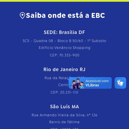
Saiba onde está a EBC
SEDE: Brasília DF
SCS - Quadra 08 - Bloco B 50/60 - 1º Subsolo
Edifício Venâncio Shopping
CEP: 70.333-900
Rio de Janeiro RJ
Rua da Relação, nº 18
Centro
CEP: 20.231-110
São Luís MA
Rua Armando Vieira da Silva, nº 126
Bairro de Fátima