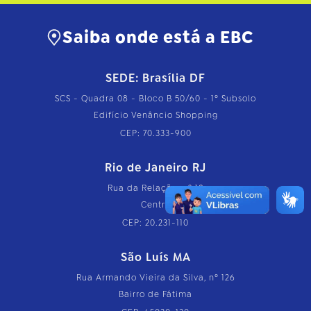
e
t
o
Saiba onde está a EBC
…
SEDE: Brasília DF
SCS - Quadra 08 - Bloco B 50/60 - 1º Subsolo
Edifício Venâncio Shopping
CEP: 70.333-900
Rio de Janeiro RJ
Rua da Relação, nº 18
Centro
CEP: 20.231-110
São Luís MA
Rua Armando Vieira da Silva, nº 126
Bairro de Fátima