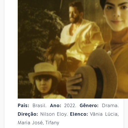
País:
Brasil.
Ano:
2022.
Gênero:
Drama.
Direção:
Nilson Eloy.
Elenco:
Vânia Lúcia,
Maria José, Tifany