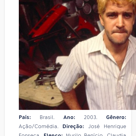
País:
Brasil.
Ano:
2003.
Gênero:
Ação/Comédia.
Direção:
José Henrique
Fonseca.
Elenco:
Murilo Benício, Claudia