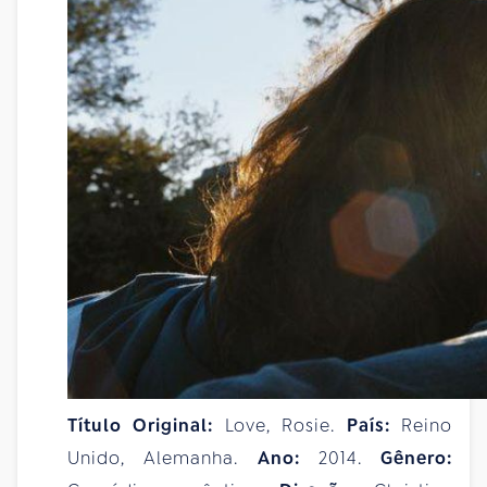
Título Original:
Love, Rosie.
País:
Reino
Unido, Alemanha.
Ano:
2014.
Gênero: