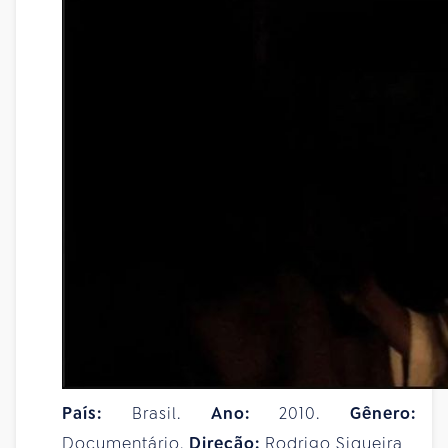
País:
Brasil.
Ano:
2010.
Gênero:
Documentário.
Direção:
Rodrigo Siqueira