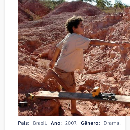
País:
Brasil.
Ano
: 2007.
Gênero:
Drama.