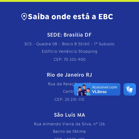
Saiba onde está a EBC
SEDE: Brasília DF
SCS - Quadra 08 - Bloco B 50/60 - 1º Subsolo
Edifício Venâncio Shopping
CEP: 70.333-900
Rio de Janeiro RJ
Rua da Relação, nº 18
Centro
CEP: 20.231-110
São Luís MA
Rua Armando Vieira da Silva, nº 126
Bairro de Fátima