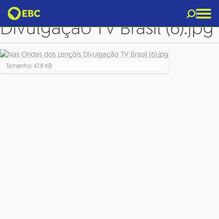
Nas Ondas dos Lençóis
Divulgação TV Brasil (6).jpg
C
Tamanho: 47.8 KB
l
i
q
u
e
p
a
r
a
v
e
r
a
i
m
a
g
e