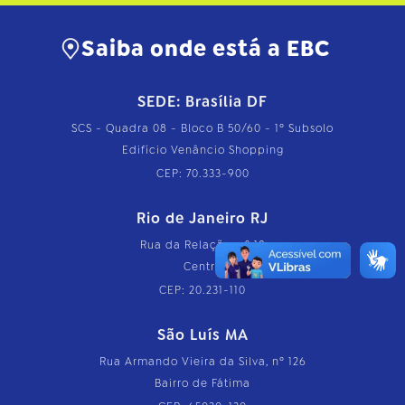
o
m
Saiba onde está a EBC
p
l
e
t
SEDE: Brasília DF
o
…
SCS - Quadra 08 - Bloco B 50/60 - 1º Subsolo
Edifício Venâncio Shopping
CEP: 70.333-900
Rio de Janeiro RJ
Rua da Relação, nº 18
Centro
CEP: 20.231-110
São Luís MA
Rua Armando Vieira da Silva, nº 126
Bairro de Fátima