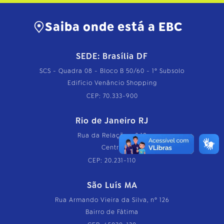
e
t
o
Saiba onde está a EBC
…
SEDE: Brasília DF
SCS - Quadra 08 - Bloco B 50/60 - 1º Subsolo
Edifício Venâncio Shopping
CEP: 70.333-900
Rio de Janeiro RJ
Rua da Relação, nº 18
Centro
CEP: 20.231-110
São Luís MA
Rua Armando Vieira da Silva, nº 126
Bairro de Fátima