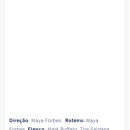
Direção
: Maya Forbes.
Roteiro:
Maya
Forbes.
Elenco
: Mark Ruffalo, Zoe Saldana,