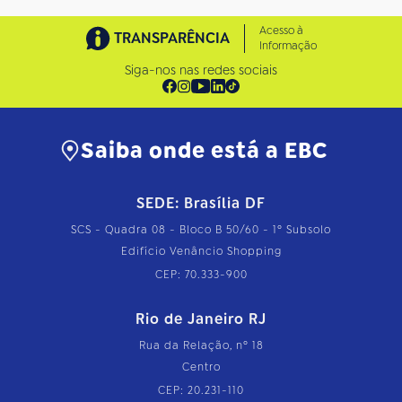
Acesso à
TRANSPARÊNCIA
Informação
Siga-nos nas redes sociais
Saiba onde está a EBC
SEDE: Brasília DF
SCS - Quadra 08 - Bloco B 50/60 - 1º Subsolo
Edifício Venâncio Shopping
CEP: 70.333-900
Rio de Janeiro RJ
Rua da Relação, nº 18
Centro
CEP: 20.231-110