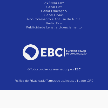
Agência Gov
Canal Gov
Canal Educação
Canal Libras
Monitoramento e Análise de Mídia
Rádio Gov
Publicidade Legal e Licenciamento
© Todos os direitos reservados pela
EBC
Política de Privacidade
|
Termos de uso
|
Acessibilidade
|
LGPD