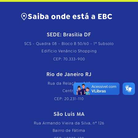
m
p
l
Saiba onde está a EBC
e
t
o
…
SEDE: Brasília DF
SCS - Quadra 08 - Bloco B 50/60 - 1º Subsolo
Edifício Venâncio Shopping
CEP: 70.333-900
Rio de Janeiro RJ
Rua da Relação, nº 18
Centro
CEP: 20.231-110
São Luís MA
Rua Armando Vieira da Silva, nº 126
Bairro de Fátima