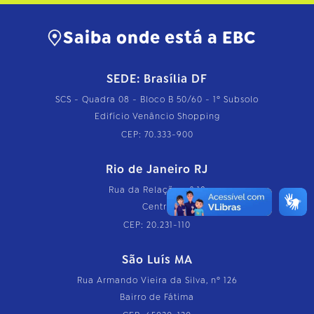
m
p
l
Saiba onde está a EBC
e
t
o
…
SEDE: Brasília DF
SCS - Quadra 08 - Bloco B 50/60 - 1º Subsolo
Edifício Venâncio Shopping
CEP: 70.333-900
Rio de Janeiro RJ
Rua da Relação, nº 18
Centro
CEP: 20.231-110
São Luís MA
Rua Armando Vieira da Silva, nº 126
Bairro de Fátima