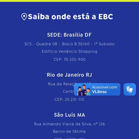
Saiba onde está a EBC
SEDE: Brasília DF
SCS - Quadra 08 - Bloco B 50/60 - 1º Subsolo
Edifício Venâncio Shopping
CEP: 70.333-900
Rio de Janeiro RJ
Rua da Relação, nº 18
Centro
CEP: 20.231-110
São Luís MA
Rua Armando Vieira da Silva, nº 126
Bairro de Fátima