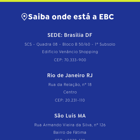
t
o
…
Saiba onde está a EBC
SEDE: Brasília DF
SCS - Quadra 08 - Bloco B 50/60 - 1º Subsolo
Edifício Venâncio Shopping
CEP: 70.333-900
Rio de Janeiro RJ
Rua da Relação, nº 18
Centro
CEP: 20.231-110
São Luís MA
Rua Armando Vieira da Silva, nº 126
Bairro de Fátima