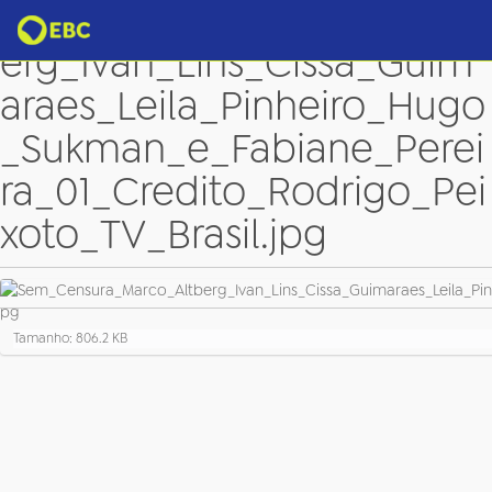
Sem_Censura_Marco_Altb
erg_Ivan_Lins_Cissa_Guim
araes_Leila_Pinheiro_Hugo
_Sukman_e_Fabiane_Perei
ra_01_Credito_Rodrigo_Pei
xoto_TV_Brasil.jpg
C
Tamanho: 806.2 KB
l
i
q
u
e
p
a
r