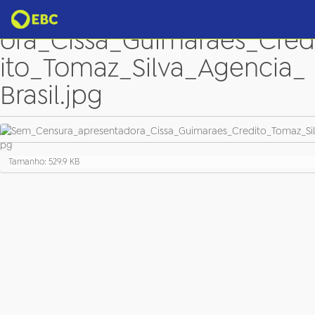
Sem_Censura_apresentad
ora_Cissa_Guimaraes_Cred
ito_Tomaz_Silva_Agencia_
Brasil.jpg
C
Tamanho: 529.9 KB
l
i
q
u
e
p
a
r
a
v
e
r