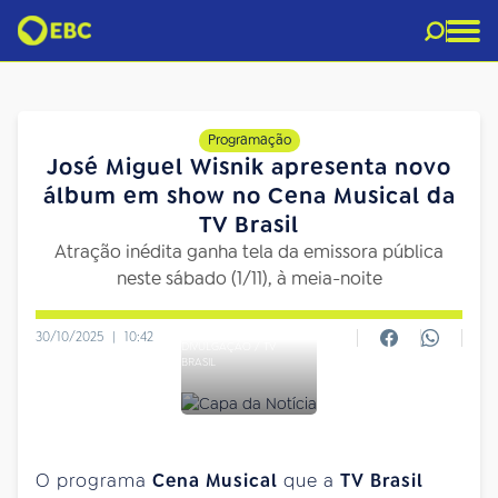
Programação
José Miguel Wisnik apresenta novo
álbum em show no Cena Musical da
TV Brasil
Atração inédita ganha tela da emissora pública
neste sábado (1/11), à meia-noite
30/10/2025
|
10:42
DIVULGAÇÃO / TV
BRASIL
O programa
Cena Musical
que a
TV Brasil