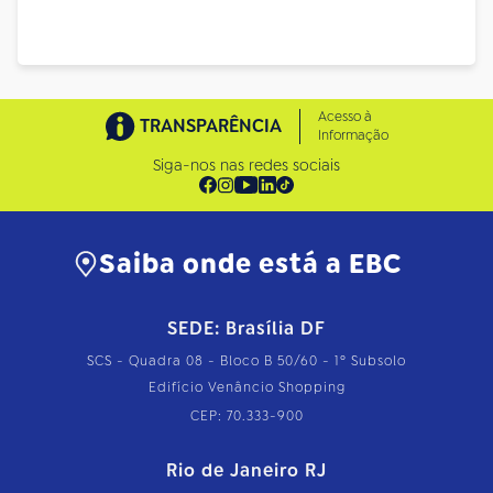
Acesso à
TRANSPARÊNCIA
Informação
Siga-nos nas redes sociais
Saiba onde está a EBC
SEDE: Brasília DF
SCS - Quadra 08 - Bloco B 50/60 - 1º Subsolo
Edifício Venâncio Shopping
CEP: 70.333-900
Rio de Janeiro RJ