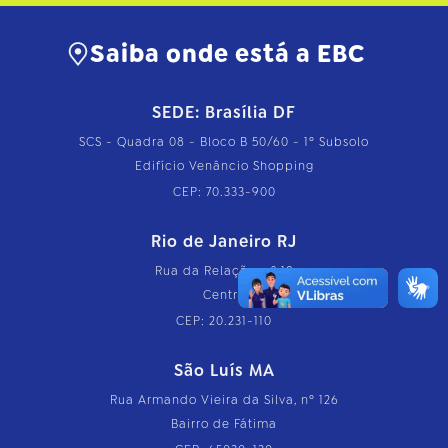
Saiba onde está a EBC
SEDE: Brasília DF
SCS - Quadra 08 - Bloco B 50/60 - 1º Subsolo
Edifício Venâncio Shopping
CEP: 70.333-900
Rio de Janeiro RJ
Rua da Relação, nº 18
Centro
CEP: 20.231-110
São Luís MA
Rua Armando Vieira da Silva, nº 126
Bairro de Fátima