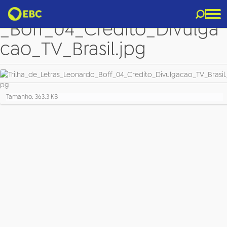
Trilha_de_Letras_Leonardo
_Boff_04_Credito_Divulga
cao_TV_Brasil.jpg
C
Tamanho: 363.3 KB
l
i
q
u
e
p
a
r
a
v
e
r
a
i
m