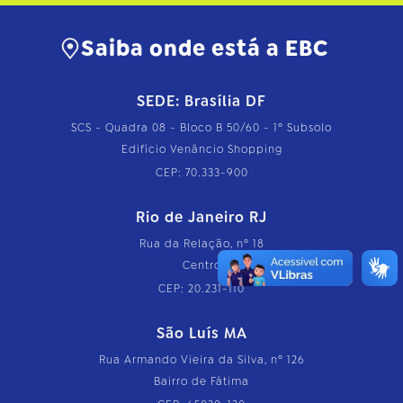
Saiba onde está a EBC
SEDE: Brasília DF
SCS - Quadra 08 - Bloco B 50/60 - 1º Subsolo
Edifício Venâncio Shopping
CEP: 70.333-900
Rio de Janeiro RJ
Rua da Relação, nº 18
Centro
CEP: 20.231-110
São Luís MA
Rua Armando Vieira da Silva, nº 126
Bairro de Fátima