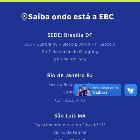
a
n
h
Saiba onde está a EBC
o
c
o
SEDE: Brasília DF
m
p
SCS - Quadra 08 - Bloco B 50/60 - 1º Subsolo
l
e
Edifício Venâncio Shopping
t
CEP: 70.333-900
o
…
Rio de Janeiro RJ
Rua da Relação, nº 18
Centro
CEP: 20.231-110
São Luís MA
Rua Armando Vieira da Silva, nº 126
Bairro de Fátima