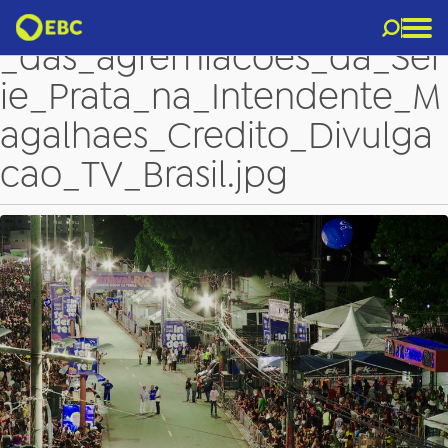
Mais_um_Carnaval_Desfile
_das_agremiacoes_da_Ser
ie_Prata_na_Intendente_M
agalhaes_Credito_Divulga
cao_TV_Brasil.jpg