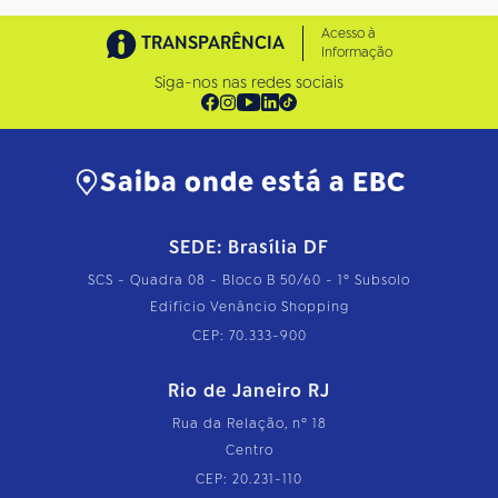
Acesso à
TRANSPARÊNCIA
Informação
Siga-nos nas redes sociais
Saiba onde está a EBC
SEDE: Brasília DF
SCS - Quadra 08 - Bloco B 50/60 - 1º Subsolo
Edifício Venâncio Shopping
CEP: 70.333-900
Rio de Janeiro RJ
Rua da Relação, nº 18
Centro
CEP: 20.231-110