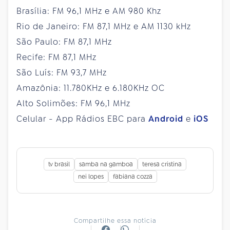
Brasília: FM 96,1 MHz e AM 980 Khz
Rio de Janeiro: FM 87,1 MHz e AM 1130 kHz
São Paulo: FM 87,1 MHz
Recife: FM 87,1 MHz
São Luís: FM 93,7 MHz
Amazônia: 11.780KHz e 6.180KHz OC
Alto Solimões: FM 96,1 MHz
Celular - App Rádios EBC para
Android
e
iOS
tv brasil
samba na gamboa
teresa cristina
nei lopes
fabiana cozza
Compartilhe essa notícia