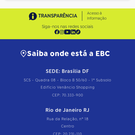
Acesso à
TRANSPARÊNCIA
Informação
Siga-nos nas redes sociais
Saiba onde está a EBC
SEDE: Brasília DF
SCS - Quadra 08 - Bloco B 50/60 - 1º Subsolo
Edifício Venâncio Shopping
CEP: 70.333-900
Rio de Janeiro RJ
Rua da Relação, nº 18
Centro
CEP: 20.231-110