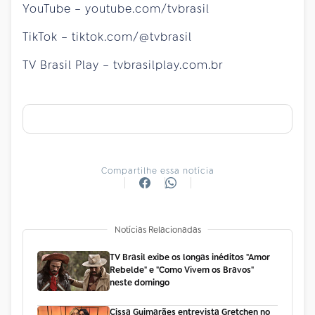
YouTube – youtube.com/tvbrasil
TikTok – tiktok.com/@tvbrasil
TV Brasil Play – tvbrasilplay.com.br
Compartilhe essa notícia
Notícias Relacionadas
TV Brasil exibe os longas inéditos "Amor
Rebelde" e "Como Vivem os Bravos"
neste domingo
Cissa Guimarães entrevista Gretchen no