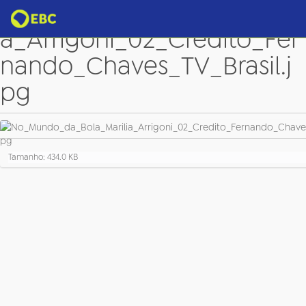
No_Mundo_da_Bola_Marili
a_Arrigoni_02_Credito_Fer
nando_Chaves_TV_Brasil.j
pg
C
Tamanho: 434.0 KB
l
i
q
u
e
p
a
r
a
v
e
r