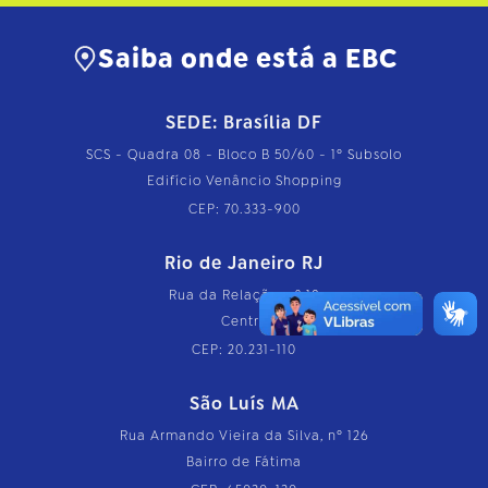
c
o
m
Saiba onde está a EBC
p
l
e
t
SEDE: Brasília DF
o
…
SCS - Quadra 08 - Bloco B 50/60 - 1º Subsolo
Edifício Venâncio Shopping
CEP: 70.333-900
Rio de Janeiro RJ
Rua da Relação, nº 18
Centro
CEP: 20.231-110
São Luís MA
Rua Armando Vieira da Silva, nº 126
Bairro de Fátima