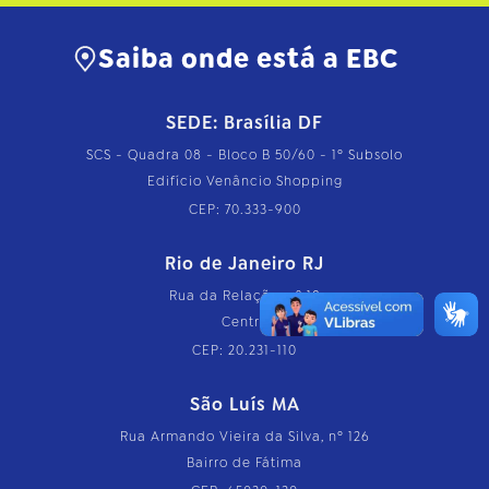
Saiba onde está a EBC
SEDE: Brasília DF
SCS - Quadra 08 - Bloco B 50/60 - 1º Subsolo
Edifício Venâncio Shopping
CEP: 70.333-900
Rio de Janeiro RJ
Rua da Relação, nº 18
Centro
CEP: 20.231-110
São Luís MA
Rua Armando Vieira da Silva, nº 126
Bairro de Fátima