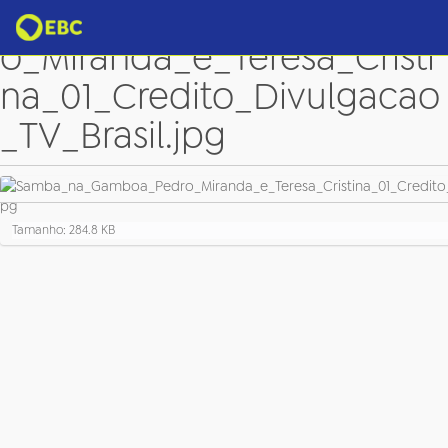
Samba_na_Gamboa_Pedr
o_Miranda_e_Teresa_Cristi
na_01_Credito_Divulgacao
_TV_Brasil.jpg
C
Tamanho: 284.8 KB
l
i
q
u
e
p
a
r
a
v
e
r