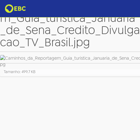
Caminhos_da_Reportage
m_Guia_turistica_Januaria
_de_Sena_Credito_Divulga
cao_TV_Brasil.jpg
C
Tamanho: 499.7 KB
l
i
q
u
e
p
a
r
a
v
e
r