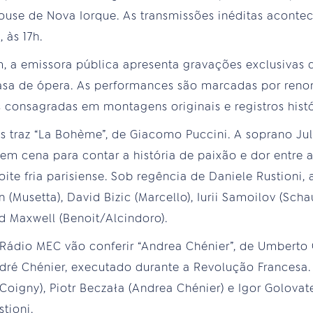
ouse de Nova Iorque. As transmissões inéditas acon
 às 17h.
 a emissora pública apresenta gravações exclusivas 
asa de ópera. As performances são marcadas por reno
 consagradas em montagens originais e registros histó
es traz “La Bohème”, de Giacomo Puccini. A soprano Jul
em cena para contar a história de paixão e dor entre a
te fria parisiense. Sob regência de Daniele Rustioni,
(Musetta), David Bizic (Marcello), Iurii Samoilov (Sch
d Maxwell (Benoit/Alcindoro).
a Rádio MEC vão conferir “Andrea Chénier”, de Umberto
dré Chénier, executado durante a Revolução Francesa
oigny), Piotr Beczała (Andrea Chénier) e Igor Golovate
tioni.