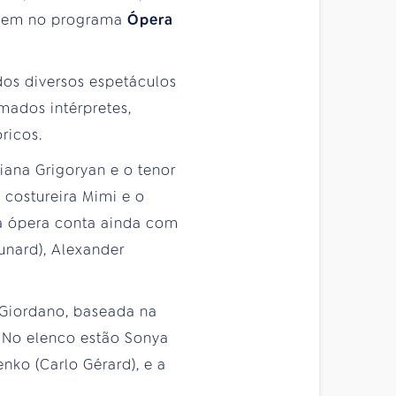
tecem no programa
Ópera
dos diversos espetáculos
mados intérpretes,
ricos.
iana Grigoryan e o tenor
 costureira Mimi e o
 a ópera conta ainda com
aunard), Alexander
 Giordano, baseada na
. No elenco estão Sonya
nko (Carlo Gérard), e a