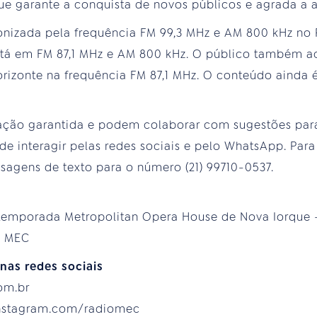
ue garante a conquista de novos públicos e agrada a a
onizada pela frequência FM 99,3 MHz e AM 800 kHz no R
stá em FM 87,1 MHz e AM 800 kHz. O público também 
izonte na frequência FM 87,1 MHz. O conteúdo ainda 
pação garantida e podem colaborar com sugestões pa
e interagir pelas redes sociais e pelo WhatsApp. Para 
agens de texto para o número (21) 99710-0537.
emporada Metropolitan Opera House de Nova Iorque -
io MEC
nas redes sociais
com.br
instagram.com/radiomec