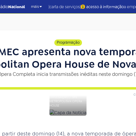
|
|
rádio
Nacional
carta de serviços
acesso à informação
a emp
mais
Programação
 MEC apresenta nova tempor
olitan Opera House de Nova
era Completa inicia transmissões inéditas neste domingo (14
c
DIVULGAÇÃO / SITE
METROPOLITAN OPERA
HOUSE
a partir deste domingo (14), a nova temporada de ópe