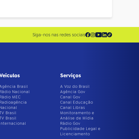
Siga-nos nas redes sociais
Veículos
Serviços
Agência Brasil
A Voz do Brasil
Rádio Nacional
Agência Gov
Rádio MEC
Canal Gov
Radioagência
Canal Educação
Nacional
Canal Libras
TV Brasil
Monitoramento e
TV Brasil
Análise de Mídia
Internacional
Rádio Gov
Publicidade Legal e
Licenciamento