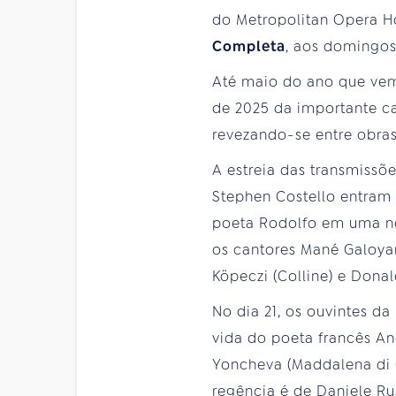
do Metropolitan Opera H
Completa
, aos domingos,
Até maio do ano que vem,
de 2025 da importante c
revezando-se entre obras
A estreia das transmissõ
Stephen Costello entram 
poeta Rodolfo em uma noi
os cantores Mané Galoyan 
Köpeczi (Colline) e Donal
No dia 21, os ouvintes d
vida do poeta francês An
Yoncheva (Maddalena di C
regência é de Daniele Rus