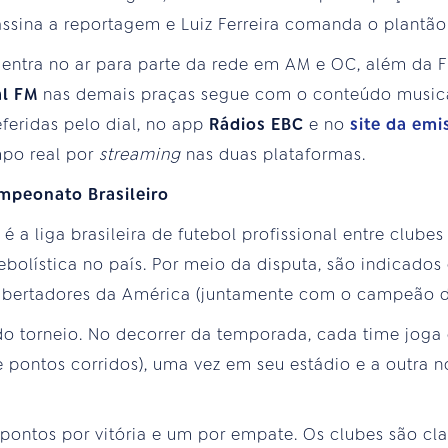
 assina a reportagem e Luiz Ferreira comanda o plantã
 entra no ar para parte da rede em AM e OC, além da F
l FM
nas demais praças segue com o conteúdo musical
feridas pelo dial, no app
Rádios EBC
e no
site da emi
mpo real por
streaming
nas duas plataformas.
mpeonato Brasileiro
 a liga brasileira de futebol profissional entre clubes
ebolística no país. Por meio da disputa, são indicados
Libertadores da América (juntamente com o campeão d
do torneio. No decorrer da temporada, cada time joga 
 pontos corridos), uma vez em seu estádio e a outra n
pontos por vitória e um por empate. Os clubes são clas