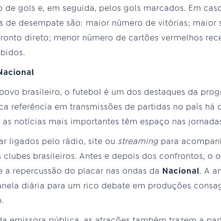
o de gols e, em seguida, pelos gols marcados. Em cas
ios de desempate são: maior número de vitórias; maior 
fronto direto; menor número de cartões vermelhos re
bidos.
Nacional
 povo brasileiro, o futebol é um dos destaques da pr
ica referência em transmissões de partidas no país há
 as notícias mais importantes têm espaço nas jornadas
r ligados pelo rádio, site ou
streaming
para acompanh
 clubes brasileiros. Antes e depois dos confrontos, o 
e a repercussão do placar nas ondas da
Nacional
. A a
anela diária para um rico debate em produções consa
o.
a emissora pública, as atrações também trazem a par