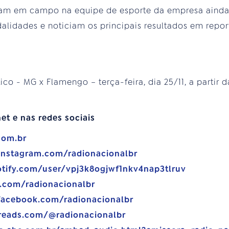
tram em campo na equipe de esporte da empresa ainda
alidades e noticiam os principais resultados em repor
tico - MG x Flamengo – terça-feira, dia 25/11, a partir 
S
et e nas redes sociais
com.br
instagram.com/radionacionalbr
otify.com/user/vpj3k8ogjwf1nkv4nap3tlruv
e.com/radionacionalbr
facebook.com/radionacionalbr
reads.com/@radionacionalbr