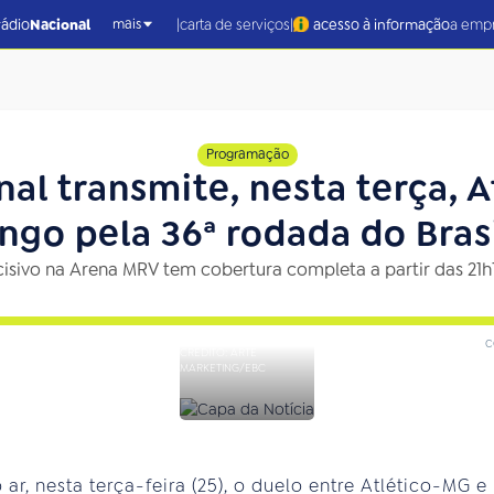
|
|
rádio
Nacional
carta de serviços
acesso à informação
a emp
mais
Programação
al transmite, nesta terça, 
go pela 36ª rodada do Bras
isivo na Arena MRV tem cobertura completa a partir das 21h
c
CRÉDITO: ARTE
MARKETING/EBC
 ar, nesta terça-feira (25), o duelo entre Atlético-MG 