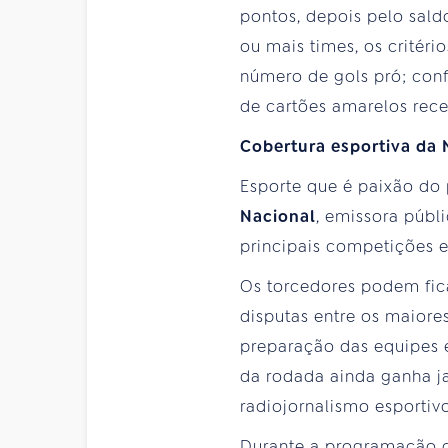
pontos, depois pelo sald
ou mais times, os critér
número de gols pró; con
de cartões amarelos rece
Cobertura esportiva da 
Esporte que é paixão do
Nacional
, emissora públ
principais competições e
Os torcedores podem fica
disputas entre os maiores
preparação das equipes 
da rodada ainda ganha j
radiojornalismo esportiv
Durante a programação d