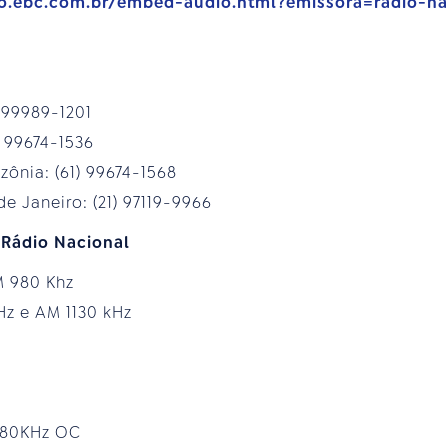
vo.ebc.com.br/embed-audio.html?emissora=radio-na
1) 99989-1201
1) 99674-1536
zônia: (61) 99674-1568
de Janeiro: (21) 97119-9966
 Rádio Nacional
 AM 980 Khz
MHz e AM 1130 kHz
6.180KHz OC