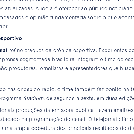
 atualizadas. A ideia é oferecer ao público noticiário
embasados e opinião fundamentada sobre o que acont
erior
esportivo
nal
reúne craques da crônica esportiva. Experientes co
mprensa segmentada brasileira integram o time de es
 São produtores, jornalistas e apresentadores que busc
co nas ondas do rádio, o time também faz bonito na t
 programa
Stadium
, de segunda a sexta, em duas ediçõe
cionais produções da emissora pública trazem análises
stacado na programação do canal. O telejornal diári
 uma ampla cobertura dos principais resultados do di