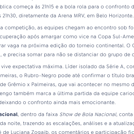
blica começa às 21h15 e a bola rola para o confronto 
 21h30, diretamente da Arena MRV, em Belo Horizonte.
a competição, as equipes chegam ao encontro sob for
ecuperação após amargar como vice na Copa Sul-Ame
rar vaga na próxima edição do torneio continental. O 
, e precisa somar para não se distanciar do grupo de c
 vive expectativa máxima. Líder isolado da Série A, co
lmeiras, o Rubro-Negro pode até confirmar o título bra
de Grêmio x Palmeiras, que vai acontecer no mesmo di
engo também marca a última partida da equipe carioc
deixando o confronto ainda mais emocionante.
acional
, dentro da faixa
Show de Bola Nacional
, cont
da noite, trazendo as escalações, análises e a atualiz
 de Luciana Zogaib, os comentários e participação f