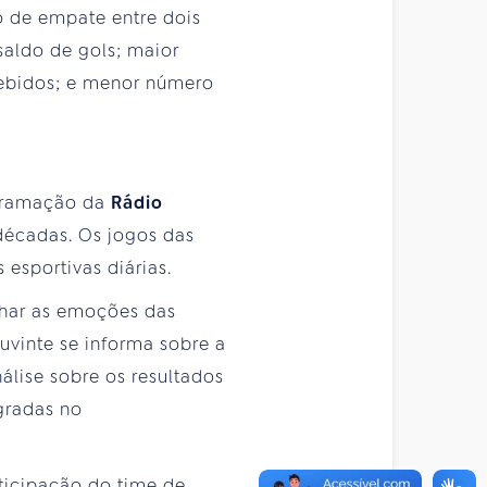
o de empate entre dois
saldo de gols; maior
cebidos; e menor número
ogramação da
Rádio
 décadas. Os jogos das
 esportivas diárias.
ar as emoções das
ouvinte se informa sobre a
nálise sobre os resultados
gradas no
ticipação do time de