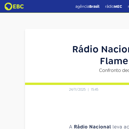
agência
Brasil
rádio
MEC
Rádio Nacion
Flamen
Confronto dec
24/11/2025
|
15:45
A
Rádio Nacional
leva ao