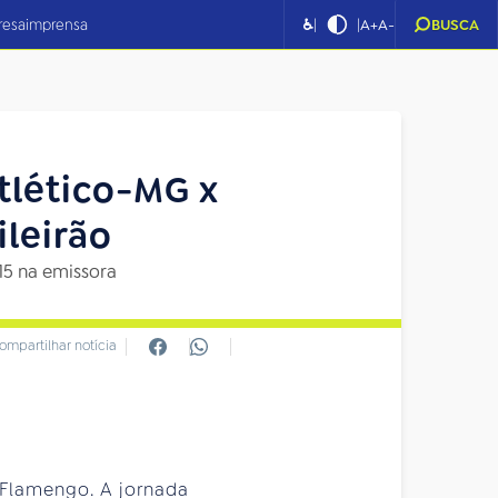
|
|
resa
imprensa
♿
A+
A-
BUSCA
Atlético-MG x
ileirão
15 na emissora
ompartilhar notícia
e Flamengo. A jornada