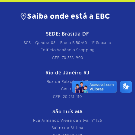
Saiba onde está a EBC
SEDE: Brasília DF
SCS - Quadra 08 - Bloco B 50/60 - 1º Subsolo
Edifício Venâncio Shopping
CEP: 70.333-900
Rio de Janeiro RJ
Rua da Relação, nº 18
Centro
CEP: 20.231-110
São Luís MA
Rua Armando Vieira da Silva, nº 126
Bairro de Fátima