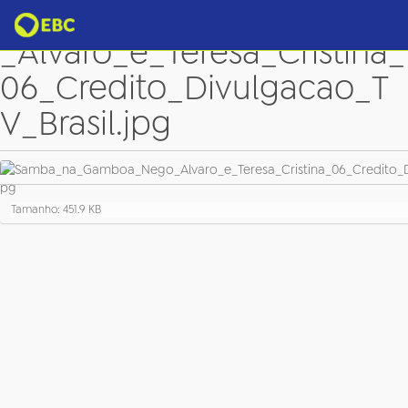
Samba_na_Gamboa_Nego
_Alvaro_e_Teresa_Cristina_
06_Credito_Divulgacao_T
V_Brasil.jpg
C
Tamanho: 451.9 KB
l
i
q
u
e
p
a
r
a
v
e
r