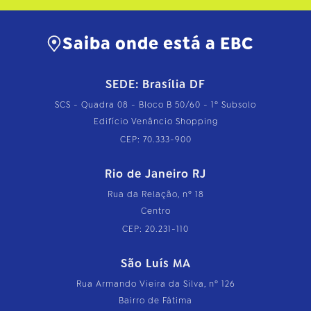
Saiba onde está a EBC
SEDE: Brasília DF
SCS - Quadra 08 - Bloco B 50/60 - 1º Subsolo
Edifício Venâncio Shopping
CEP: 70.333-900
Rio de Janeiro RJ
Rua da Relação, nº 18
Centro
CEP: 20.231-110
São Luís MA
Rua Armando Vieira da Silva, nº 126
Bairro de Fátima