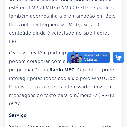
está em FM 87,1 MHz e AM 800 kHz. O público
também acompanha a programação em Belo
Horizonte na frequência FM 87,1 MHz. O
conteúdo ainda é veiculado no app Rádios
EBC.
Os ouvintes têm participação garantida e
podem colaborar com sugestões para a
programação da
Rádio MEC
. O público pode
interagir pelas redes sociais e pelo WhatsApp.
Para isso, basta que os interessados enviem
mensagens de texto para o número (21) 99710-
0537.
Serviço
Sala de Concerto -
Thiago Colombo
- sexta-