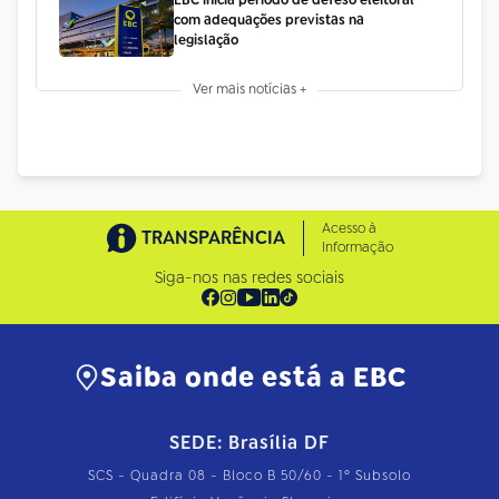
EBC inicia período de defeso eleitoral
com adequações previstas na
legislação
Ver mais notícias +
Acesso à
TRANSPARÊNCIA
Informação
Siga-nos nas redes sociais
Saiba onde está a EBC
SEDE: Brasília DF
SCS - Quadra 08 - Bloco B 50/60 - 1º Subsolo